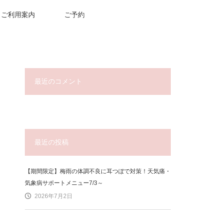
ご利用案内
ご予約
最近のコメント
最近の投稿
【期間限定】梅雨の体調不良に耳つぼで対策！天気痛・
気象病サポートメニュー7/3～
2026年7月2日