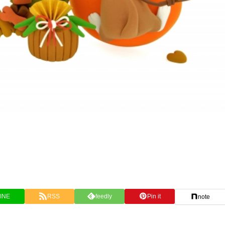
INE
RSS
feedly
Pin it
note