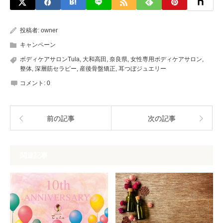
投稿者:
owner
キャンペーン
ボディケアサロンTula
,
大和高田
,
奈良県
,
女性専用ボディケアサロン
,
整体
,
深層筋セラピー
,
産後骨盤矯正
,
耳つぼジュエリー
コメント:
0
前の記事
次の記事
関連記事