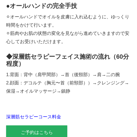
●
オールハンドの完全手技
⚪︎オールハンドでオイルを皮膚に入れ込むように、ゆっくり
時間をかけて行います。
⚪︎筋肉やお肌の状態の変化を見ながら進めていきますので安
心してお受けいただけます。
◆深層筋セラピーフェイス施術の流れ（60分
程度）
1.背面：背中（肩甲間部）→首（後頸部）→肩→二の腕
2.顔面：デコルテ（胸元〜首（前頸部））→クレンジング→
保湿→オイルマッサージ→鎮静
深層筋セラピーコース料金
ご予約はこちら