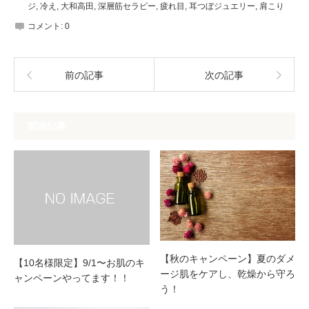
ジ
,
冷え
,
大和高田
,
深層筋セラピー
,
疲れ目
,
耳つぼジュエリー
,
肩こり
コメント:
0
前の記事
次の記事
関連記事
【秋のキャンペーン】夏のダメ
【10名様限定】9/1〜お肌のキ
ージ肌をケアし、乾燥から守ろ
ャンペーンやってます！！
う！