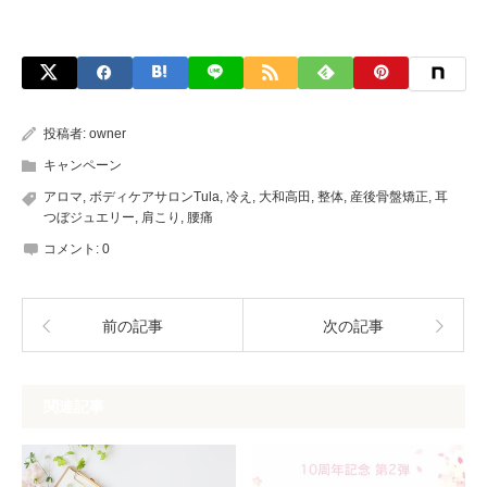
投稿者:
owner
キャンペーン
アロマ
,
ボディケアサロンTula
,
冷え
,
大和高田
,
整体
,
産後骨盤矯正
,
耳
つぼジュエリー
,
肩こり
,
腰痛
コメント:
0
前の記事
次の記事
関連記事