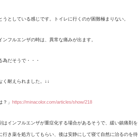
とうとしている感じです。トイレに行くのが困難極まりない。
インフルエンザの時は、異常な痛みが出ます。
る為だそうで・・・
く耐えられました。↓↓
は？」
https://minacolor.com/articles/show/218
剤はインフルエンザが重症化する場合があるそうで、緩い鎮痛剤を
に行き薬を処方してもらい、後は安静にして寝て自然に治るのを待