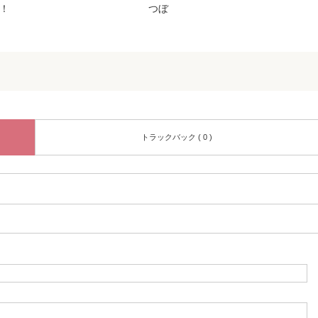
！
つぼ
トラックバック ( 0 )