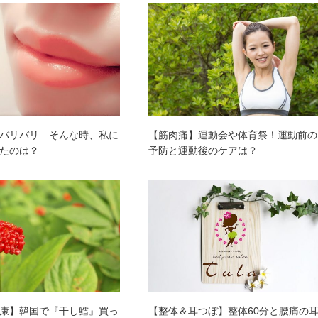
バリバリ…そんな時、私に
【筋肉痛】運動会や体育祭！運動前の
たのは？
予防と運動後のケアは？
康】韓国で『干し鱈』買っ
【整体＆耳つぼ】整体60分と腰痛の