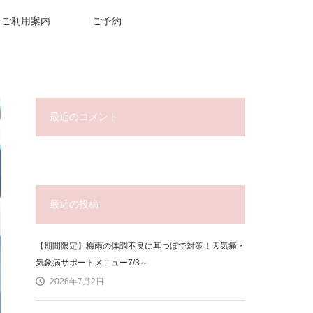
ご利用案内
ご予約
最近のコメント
最近の投稿
【期間限定】梅雨の体調不良に耳つぼで対策！天気痛・
気象病サポートメニュー7/3～
2026年7月2日