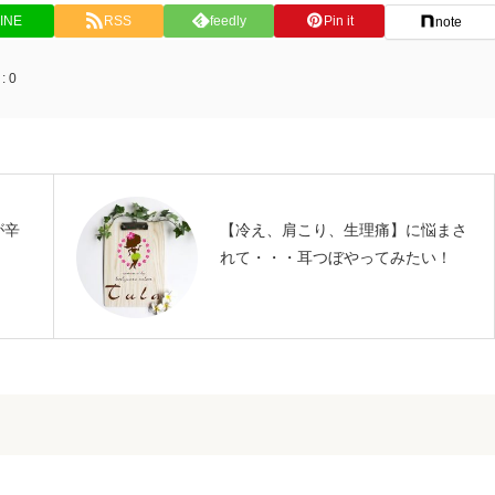
INE
RSS
feedly
Pin it
note
:
0
が辛
【冷え、肩こり、生理痛】に悩まさ
れて・・・耳つぼやってみたい！